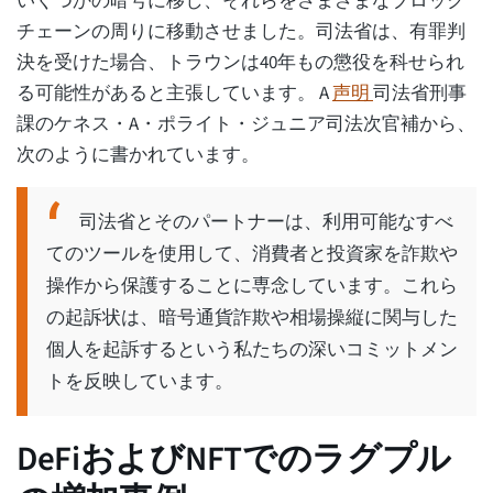
いくつかの暗号に移し、それらをさまざまなブロック
チェーンの周りに移動させました。司法省は、有罪判
決を受けた場合、トラウンは40年もの懲役を科せられ
る可能性があると主張しています。 A
声明
司法省刑事
課のケネス・A・ポライト・ジュニア司法次官補から、
次のように書かれています。
司法省とそのパートナーは、利用可能なすべ
てのツールを使用して、消費者と投資家を詐欺や
操作から保護することに専念しています。これら
の起訴状は、暗号通貨詐欺や相場操縦に関与した
個人を起訴するという私たちの深いコミットメン
トを反映しています。
DeFiおよびNFTでのラグプル