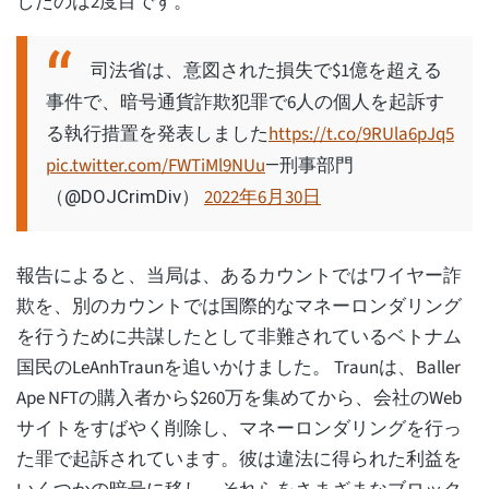
したのは2度目です。
司法省は、意図された損失で$1億を超える
事件で、暗号通貨詐欺犯罪で6人の個人を起訴す
る執行措置を発表しました
https://t.co/9RUla6pJq5
pic.twitter.com/FWTiMl9NUu
—刑事部門
2022年6月30日
（@DOJCrimDiv）
報告によると、当局は、あるカウントではワイヤー詐
欺を、別のカウントでは国際的なマネーロンダリング
を行うために共謀したとして非難されているベトナム
国民のLeAnhTraunを追いかけました。 Traunは、Baller
Ape NFTの購入者から$260万を集めてから、会社のWeb
サイトをすばやく削除し、マネーロンダリングを行っ
た罪で起訴されています。彼は違法に得られた利益を