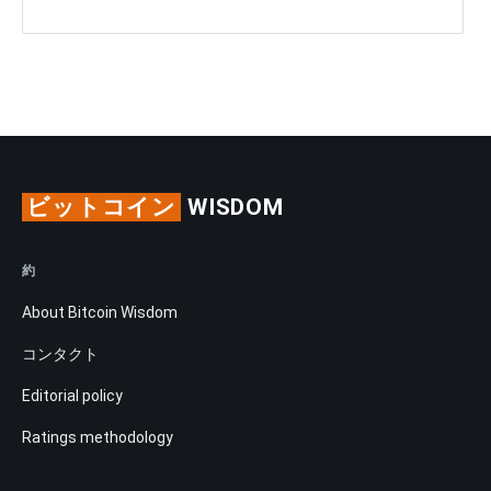
ビットコイン
WISDOM
約
About Bitcoin Wisdom
コンタクト
Editorial policy
Ratings methodology