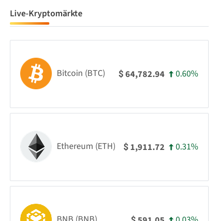
Live-Kryptomärkte
Bitcoin (BTC)
0.60%
64,782.94
$
Ethereum (ETH)
0.31%
1,911.72
$
BNB (BNB)
0.03%
591.05
$