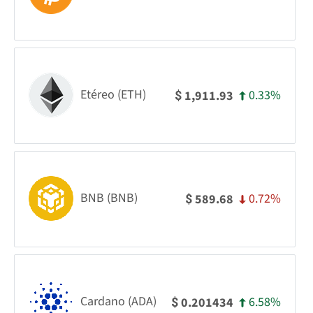
Etéreo (ETH)
0.33%
1,911.93
$
BNB (BNB)
0.72%
589.68
$
Cardano (ADA)
6.58%
0.201434
$