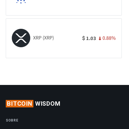
XRP (XRP)
0.88%
1.03
$
BITCOIN
WISDOM
SOBRE