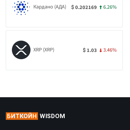
Кардано (АДА)
6.26%
0.202169
$
XRP (XRP)
3.46%
1.03
$
БИТКОЙН
WISDOM