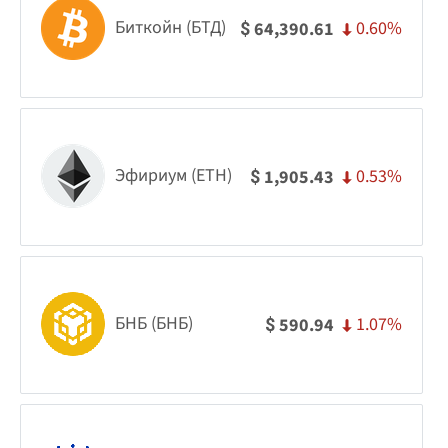
Биткойн (БТД)
0.60%
64,390.61
$
Эфириум (ETH)
0.53%
1,905.43
$
БНБ (БНБ)
1.07%
590.94
$