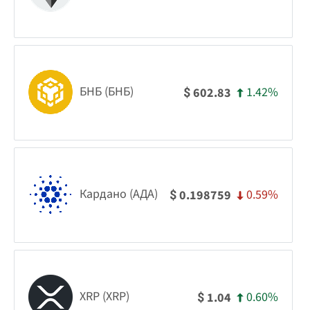
БНБ (БНБ)
1.42%
602.83
$
Кардано (АДА)
0.59%
0.198759
$
XRP (XRP)
0.60%
1.04
$