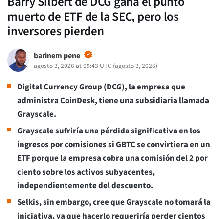
Barry Silbert de DCG gana el punto
muerto de ETF de la SEC, pero los
inversores pierden
barinem pene
agosto 3, 2026 at 09:43 UTC
(
agosto 3, 2026
)
Digital Currency Group (DCG), la empresa que
administra CoinDesk, tiene una subsidiaria llamada
Grayscale.
Grayscale sufriría una pérdida significativa en los
ingresos por comisiones si GBTC se convirtiera en un
ETF porque la empresa cobra una comisión del 2 por
ciento sobre los activos subyacentes,
independientemente del descuento.
Selkis, sin embargo, cree que Grayscale no tomará la
iniciativa, ya que hacerlo requeriría perder cientos