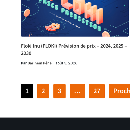
Floki Inu (FLOKI) Prévision de prix – 2024, 2025 –
2030
Par
Barinem Péné
août 3, 2026
1
2
3
…
27
Proch