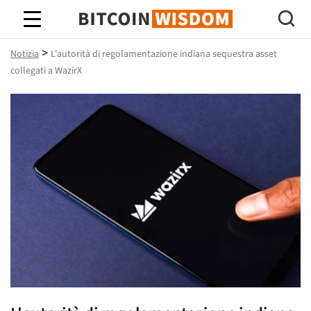
Saggezza Bitcoin
>
Notizia
L'autorità di regolamentazione indiana sequestra asset
collegati a WazirX