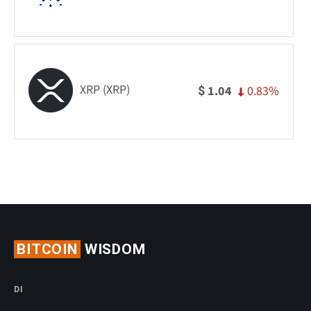
XRP (XRP)
0.83%
1.04
$
BITCOIN
WISDOM
DI