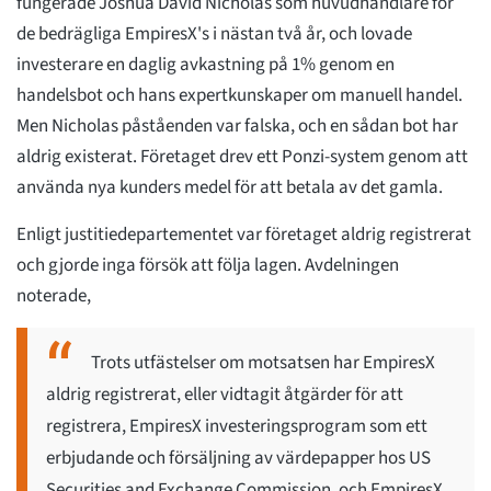
fungerade Joshua David Nicholas som huvudhandlare för
de bedrägliga EmpiresX's i nästan två år, och lovade
investerare en daglig avkastning på 1% genom en
handelsbot och hans expertkunskaper om manuell handel.
Men Nicholas påståenden var falska, och en sådan bot har
aldrig existerat. Företaget drev ett Ponzi-system genom att
använda nya kunders medel för att betala av det gamla.
Enligt justitiedepartementet var företaget aldrig registrerat
och gjorde inga försök att följa lagen. Avdelningen
noterade,
Trots utfästelser om motsatsen har EmpiresX
aldrig registrerat, eller vidtagit åtgärder för att
registrera, EmpiresX investeringsprogram som ett
erbjudande och försäljning av värdepapper hos US
Securities and Exchange Commission, och EmpiresX