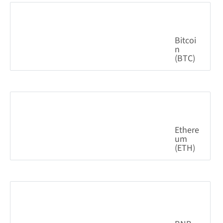
Bitcoin (BTC)
0.50%
64,550.75
$
Ethereum (ETH)
0.28%
1,908.96
$
BNB (BNB)
1.15%
587.99
$