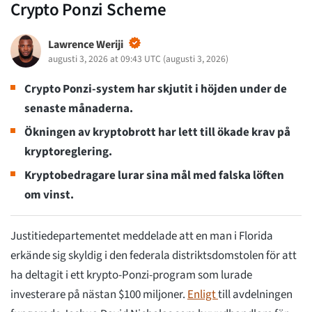
Crypto Ponzi Scheme
Lawrence Weriji
augusti 3, 2026 at 09:43 UTC
(
augusti 3, 2026
)
Crypto Ponzi-system har skjutit i höjden under de
senaste månaderna.
Ökningen av kryptobrott har lett till ökade krav på
kryptoreglering.
Kryptobedragare lurar sina mål med falska löften
om vinst.
Justitiedepartementet meddelade att en man i Florida
erkände sig skyldig i den federala distriktsdomstolen för att
ha deltagit i ett krypto-Ponzi-program som lurade
investerare på nästan $100 miljoner.
Enligt
till avdelningen