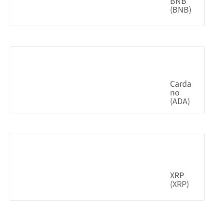
Cardano (ADA)
6.19%
0.200863
$
XRP (XRP)
2.34%
1.03
$
BITCOIN
WISDOM