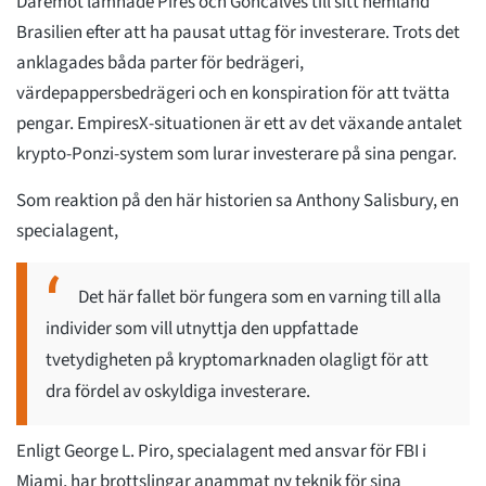
Däremot lämnade Pires och Goncalves till sitt hemland
Brasilien efter att ha pausat uttag för investerare. Trots det
anklagades båda parter för bedrägeri,
värdepappersbedrägeri och en konspiration för att tvätta
pengar. EmpiresX-situationen är ett av det växande antalet
krypto-Ponzi-system som lurar investerare på sina pengar.
Som reaktion på den här historien sa Anthony Salisbury, en
specialagent,
Det här fallet bör fungera som en varning till alla
individer som vill utnyttja den uppfattade
tvetydigheten på kryptomarknaden olagligt för att
dra fördel av oskyldiga investerare.
Enligt George L. Piro, specialagent med ansvar för FBI i
Miami, har brottslingar anammat ny teknik för sina