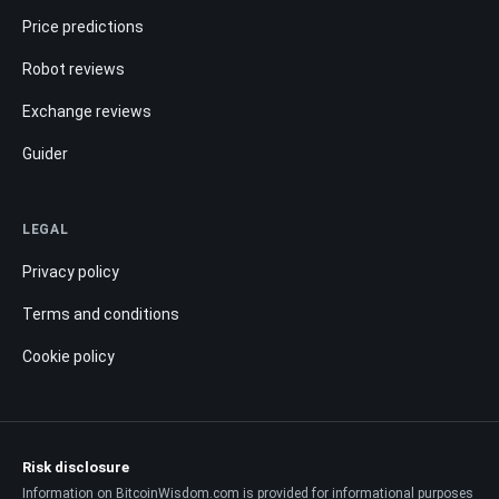
LEGAL
Privacy policy
Terms and conditions
Cookie policy
Risk disclosure
Information on BitcoinWisdom.com is provided for informational purposes
only and is not investment advice. Digital asset prices are volatile and your
entire capital may be at risk.
Editorial disclaimer
Predictions are estimates, not guarantees. Always conduct independent
research before making financial decisions.