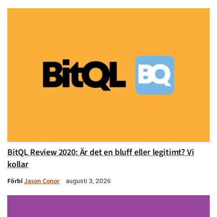
BitQL Review 2020: Är det en bluff eller legitimt? Vi
kollar
Förbi
Jason Conor
augusti 3, 2026