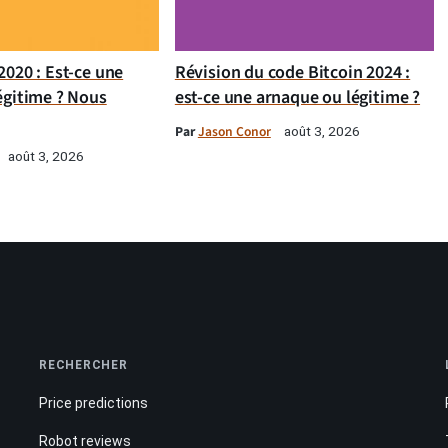
020 : Est-ce une
Révision du code Bitcoin 2024 :
égitime ? Nous
est-ce une arnaque ou légitime ?
Par
Jason Conor
août 3, 2026
août 3, 2026
RECHERCHER
Price predictions
Robot reviews