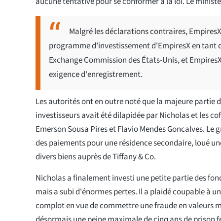
aucune tentative pour se conformer à la loi. Le ministè
Malgré les déclarations contraires, EmpiresX 
programme d'investissement d'EmpiresX en tant qu'
Exchange Commission des États-Unis, et EmpiresX 
exigence d'enregistrement.
Les autorités ont en outre noté que la majeure partie d
investisseurs avait été dilapidée par Nicholas et les 
Emerson Sousa Pires et Flavio Mendes Goncalves. Le g
des paiements pour une résidence secondaire, loué u
divers biens auprès de Tiffany & Co.
Nicholas a finalement investi une petite partie des fo
mais a subi d'énormes pertes. Il a plaidé coupable à u
complot en vue de commettre une fraude en valeurs mo
désormais une peine maximale de cinq ans de prison f