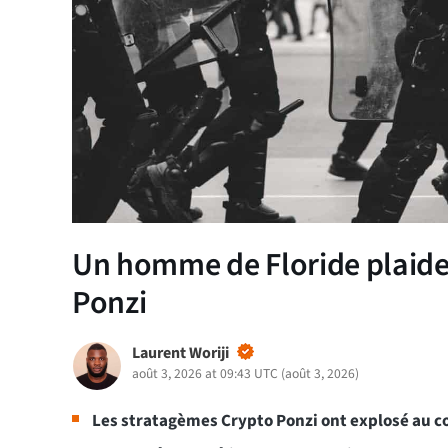
Un homme de Floride plaide
Ponzi
Laurent Woriji
août 3, 2026 at 09:43 UTC
(
août 3, 2026
)
Les stratagèmes Crypto Ponzi ont explosé au c