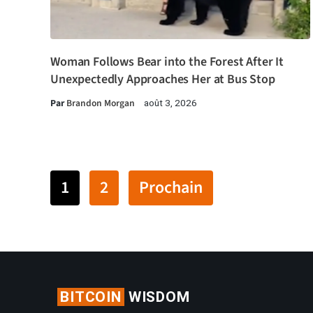
Woman Follows Bear into the Forest After It
Unexpectedly Approaches Her at Bus Stop
Par
Brandon Morgan
août 3, 2026
1
2
Prochain
BITCOIN
WISDOM