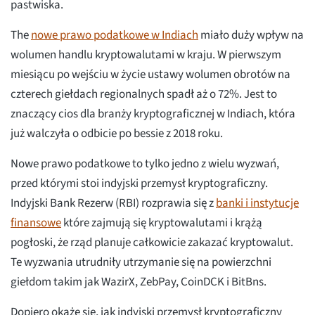
pastwiska.
The
nowe prawo podatkowe w Indiach
miało duży wpływ na
wolumen handlu kryptowalutami w kraju. W pierwszym
miesiącu po wejściu w życie ustawy wolumen obrotów na
czterech giełdach regionalnych spadł aż o 72%. Jest to
znaczący cios dla branży kryptograficznej w Indiach, która
już walczyła o odbicie po bessie z 2018 roku.
Nowe prawo podatkowe to tylko jedno z wielu wyzwań,
przed którymi stoi indyjski przemysł kryptograficzny.
Indyjski Bank Rezerw (RBI) rozprawia się z
banki i instytucje
finansowe
które zajmują się kryptowalutami i krążą
pogłoski, że rząd planuje całkowicie zakazać kryptowalut.
Te wyzwania utrudniły utrzymanie się na powierzchni
giełdom takim jak WazirX, ZebPay, CoinDCK i BitBns.
Dopiero okaże się, jak indyjski przemysł kryptograficzny