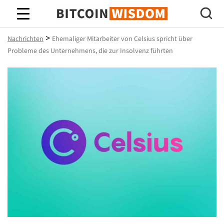
Bitcoin-Weisheit
>
Nachrichten
Ehemaliger Mitarbeiter von Celsius spricht über
Probleme des Unternehmens, die zur Insolvenz führten