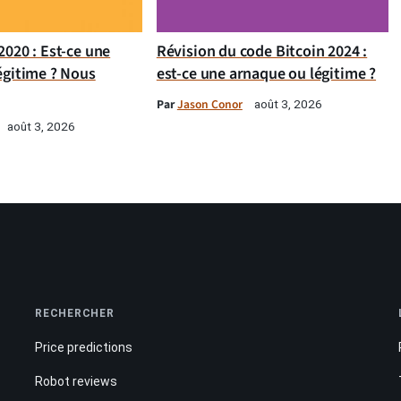
020 : Est-ce une
Révision du code Bitcoin 2024 :
égitime ? Nous
est-ce une arnaque ou légitime ?
Par
Jason Conor
août 3, 2026
août 3, 2026
RECHERCHER
Price predictions
Robot reviews