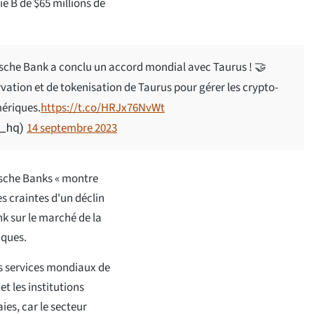
ie B de $65 millions de
he Bank a conclu un accord mondial avec Taurus ! 🤝
ation et de tokenisation de Taurus pour gérer les crypto-
mériques.
https://t.co/HRJx76NvWt
14 septembre 2023
s_hq)
tsche Banks « montre
es craintes d'un déclin
nk sur le marché de la
iques.
es services mondiaux de
et les institutions
es, car le secteur