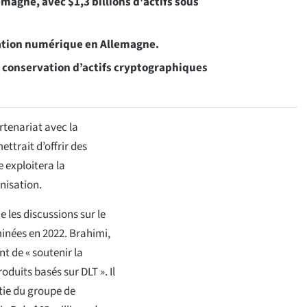
magne, avec $1,3 billions d'actifs
sous
vation numérique en Allemagne.
 conservation d’actifs cryptographiques
tenariat avec la
ttrait d’offrir des
e exploitera la
nisation.
 les discussions sur le
inées en 2022. Brahimi,
t de « soutenir la
duits basés sur DLT ». Il
tie du groupe de