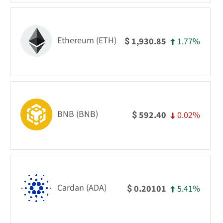
Ethereum (ETH)
1.77%
1,930.85
$
BNB (BNB)
0.02%
592.40
$
Cardan (ADA)
5.41%
0.20101
$