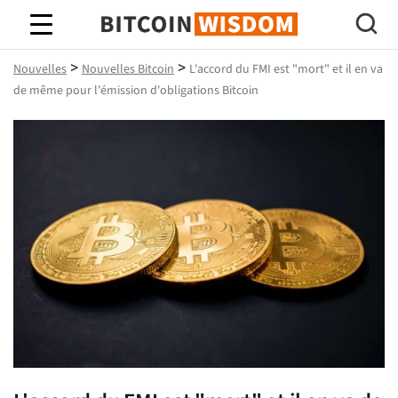
Bitcoin Sagesse
>
>
Nouvelles
Nouvelles Bitcoin
L'accord du FMI est "mort" et il en va
de même pour l'émission d'obligations Bitcoin