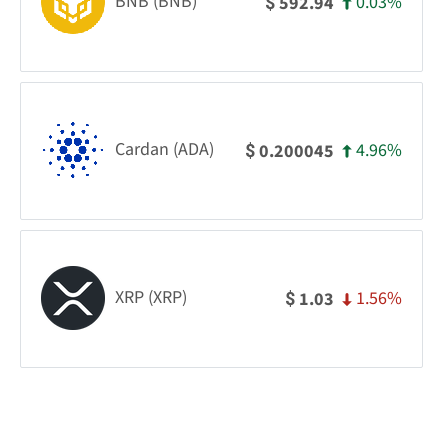
BNB (BNB)
0.03%
592.94
$
Cardan (ADA)
4.96%
0.200045
$
XRP (XRP)
1.56%
1.03
$