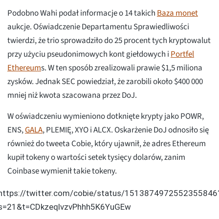
Podobno Wahi podał informacje o 14 takich
Baza monet
aukcje. Oświadczenie Departamentu Sprawiedliwości
twierdzi, że trio sprowadziło do 25 procent tych kryptowalut
przy użyciu pseudonimowych kont giełdowych i
Portfel
Ethereum
s. W ten sposób zrealizowali prawie $1,5 miliona
zysków. Jednak SEC powiedział, że zarobili około $400 000
mniej niż kwota szacowana przez DoJ.
W oświadczeniu wymieniono dotknięte krypty jako POWR,
ENS,
GALA
, PLEMIĘ, XYO i ALCX. Oskarżenie DoJ odnosiło się
również do tweeta Cobie, który ujawnił, że adres Ethereum
kupił tokeny o wartości setek tysięcy dolarów, zanim
Coinbase wymienił takie tokeny.
https://twitter.com/cobie/status/1513874972552355846
s=21&t=CDkzeqlvzvPhhh5K6YuGEw