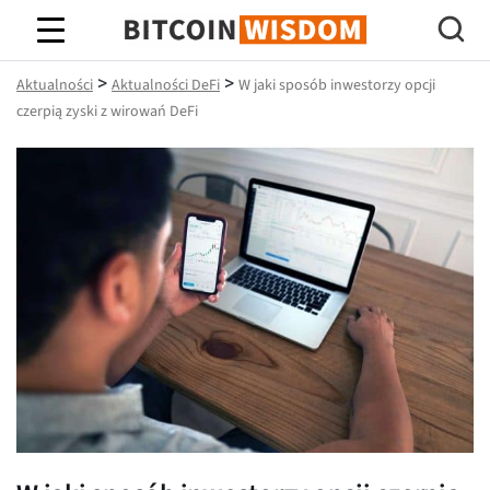
Mądrość Bitcoina
>
>
Aktualności
Aktualności DeFi
W jaki sposób inwestorzy opcji
czerpią zyski z wirowań DeFi