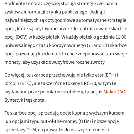
Podmioty te coraz częściej stosują strategie czerpania
zysków z informacji z rynku publicznego. Jedną z
najważniejszych są cotygodniowe automatyczne strategie
opcji, które są licytowane przez zdecentralizowane skarbce
opcji (DOV) w każdy piątek. W każdy piątek o godzinie 11:00
uniwersalnego czasu koordynowanego (7 rano ET) skarbce
opcji pozwalają każdemu, kto chce zdeponować tam swoje
monety, aby uzyskać dwucyfrowe roczne zwroty.
Co więcej, te skarbce przechowują nie tylko eter (ETH) i
bitcoin (BTC), ale także różne tokeny ERC-20, w tym te
wydawane przez popularne protokoły, takie jak
MakerDAO
,
Syntetyk i tęsknota.
Te skarbce opcji sprzedają opcje kupna z wyższym kursem
lub opcjami typu out-of-the-money (OTM) i niższe opcje
sprzedaży OTM, co prowadzi do niższej zmienności