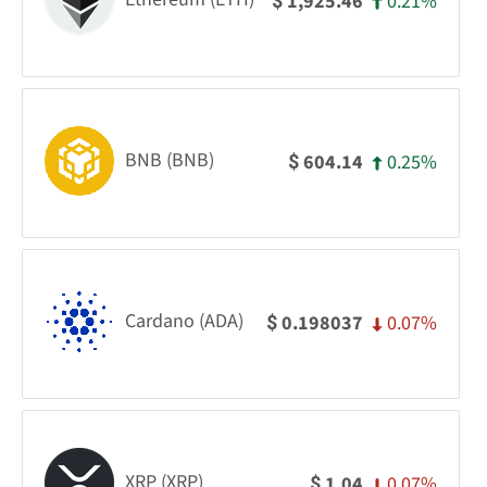
0.21%
1,925.46
$
BNB (BNB)
0.25%
604.14
$
Cardano (ADA)
0.07%
0.198037
$
XRP (XRP)
0.07%
1.04
$