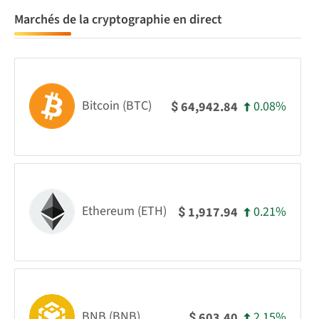
Marchés de la cryptographie en direct
Bitcoin (BTC)
0.08%
64,942.84
$
Ethereum (ETH)
0.21%
1,917.94
$
BNB (BNB)
2.15%
603.40
$