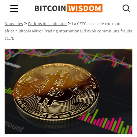
Bitcoin Sagesse
>
>
Nouvelles
Parlons de l'industrie
La CFTC accuse le club sud-
africain Bitcoin Mirror Trading International d'avoir commis une fraude
$1.7b