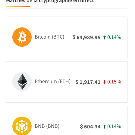
Marchés de la cryptographie en direct
Bitcoin (BTC)
0.14%
64,989.95
$
Ethereum (ETH)
0.15%
1,917.41
$
BNB (BNB)
0.14%
604.34
$