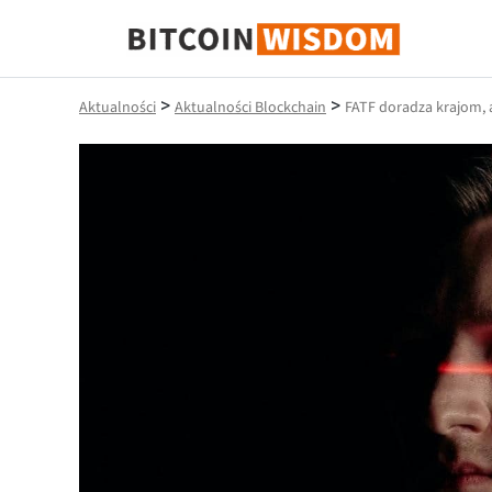
Mądrość Bitcoina
>
>
Aktualności
Aktualności Blockchain
FATF doradza krajom, 