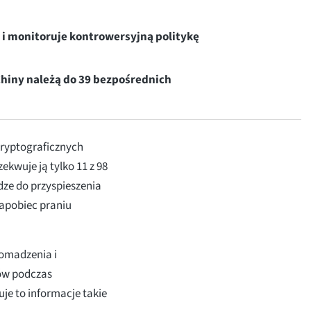
e i monitoruje kontrowersyjną politykę
Chiny należą do 39 bezpośrednich
kryptograficznych
ekwuje ją tylko 11 z 98
ze do przyspieszenia
apobiec praniu
omadzenia i
ków podczas
je to informacje takie