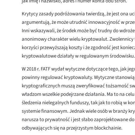
jak imię i nazwisko, adres i numer konta obu stron.
Krytycy zasady podróżowania twierdzą, że jest ona uci
argumentują, że może utrudnić innowacyjność w przes
Inni wskazywali, że środek może być trudny do wdroże
anonimowy charakter wielu kryptowalut. Zwolennicy t
korzyści przewyższają koszty i że zgodność jest koniec
kryptowalutowe działały w regulowanym środowisku.
W 2018 r. FATF wydał wytyczne dotyczące tego, jak jeg
powinny regulować kryptowaluty. Wytyczne stanowią,
kryptograficznych muszą zweryfikować tożsamość swo
władzom wszelkie podejrzane działania. Ma to na cel
śledzenia nielegalnych funduszy, tak jak to robią w 
systemie finansowym. Jednak wiele osób w branży kry
narusza to prywatność i jest słabo zaprojektowane do
odbywających się na przejrzystym blockchainie.