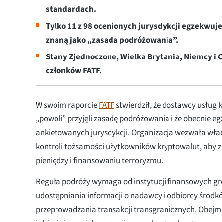
standardach.
Tylko 11 z 98 ocenionych jurysdykcji egzekwuj
znaną jako „zasada podróżowania”.
Stany Zjednoczone, Wielka Brytania, Niemcy i 
członków FATF.
W swoim raporcie
FATF
stwierdził, że dostawcy usług 
„powoli” przyjęli zasadę podróżowania i że obecnie egz
ankietowanych jurysdykcji. Organizacja wezwała wład
kontroli tożsamości użytkowników kryptowalut, aby z
pieniędzy i finansowaniu terroryzmu.
Reguła podróży wymaga od instytucji finansowych gr
udostępniania informacji o nadawcy i odbiorcy środ
przeprowadzania transakcji transgranicznych. Obejmu