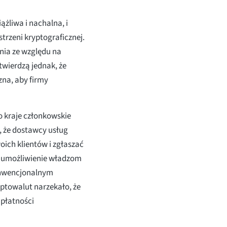
ążliwa i nachalna, i
trzeni kryptograficznej.
nia ze względu na
wierdzą jednak, że
zna, aby firmy
o kraje członkowskie
 że dostawcy usług
ich klientów i zgłaszać
u umożliwienie władzom
konwencjonalnym
ptowalut narzekało, że
 płatności