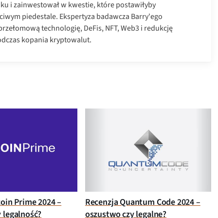
ku i zainwestował w kwestie, które postawiłyby
ciwym piedestale. Ekspertyza badawcza Barry'ego
przełomową technologię, DeFis, NFT, Web3 i redukcję
odczas kopania kryptowalut.
coin Prime 2024 –
Recenzja Quantum Code 2024 –
 legalność?
oszustwo czy legalne?