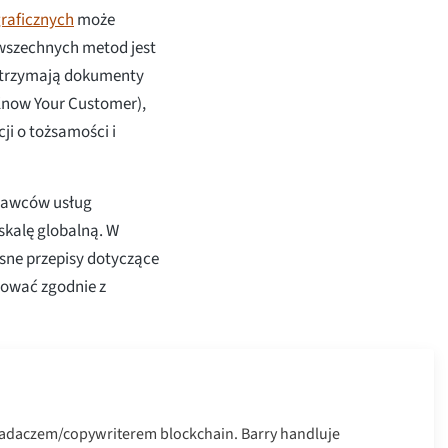
raficznych
może
wszechnych metod jest
h trzymają dokumenty
Know Your Customer),
i o tożsamości i
stawców usług
 skalę globalną. W
sne przepisy dotyczące
pować zgodnie z
badaczem/copywriterem blockchain. Barry handluje