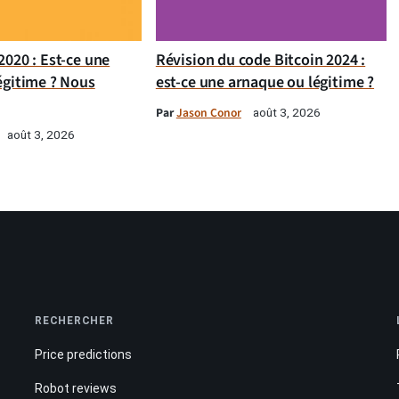
020 : Est-ce une
Révision du code Bitcoin 2024 :
égitime ? Nous
est-ce une arnaque ou légitime ?
Par
Jason Conor
août 3, 2026
août 3, 2026
RECHERCHER
Price predictions
Robot reviews